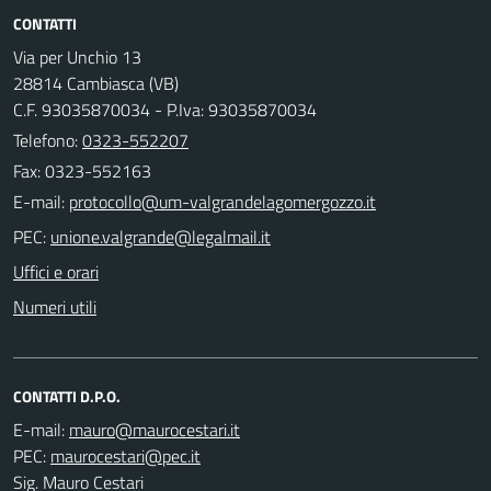
CONTATTI
Via per Unchio 13
28814 Cambiasca (VB)
C.F. 93035870034 - P.Iva: 93035870034
Telefono:
0323-552207
Fax: 0323-552163
E-mail:
PEC:
Uffici e orari
Numeri utili
CONTATTI D.P.O.
E-mail:
PEC:
Sig. Mauro Cestari