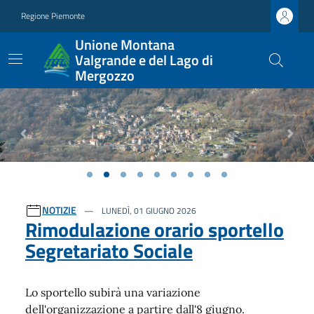
Regione Piemonte
Unione Montana
Valgrande e del Lago di
Mergozzo
Previous
Next
Ultime notizie
NOTIZIE
LUNEDÌ, 01 GIUGNO 2026
Rimodulazione orario sportello
Segretariato Sociale
Lo sportello subirà una variazione
dell'organizzazione a partire dall'8 giugno.