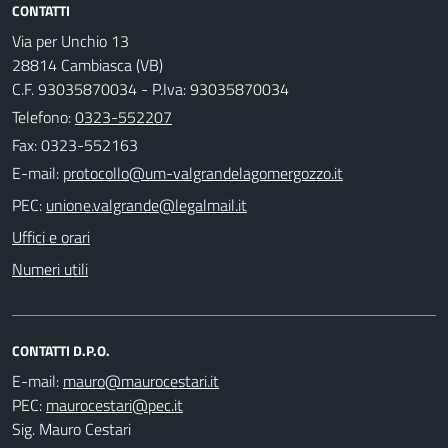
CONTATTI
Via per Unchio 13
28814 Cambiasca (VB)
C.F. 93035870034 - P.Iva: 93035870034
Telefono:
0323-552207
Fax: 0323-552163
E-mail:
PEC:
Uffici e orari
Numeri utili
CONTATTI D.P.O.
E-mail:
PEC:
Sig. Mauro Cestari